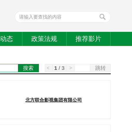
业动态
政策法规
推荐影片
<
1
/
3
>
北方联合影视集团有限公司